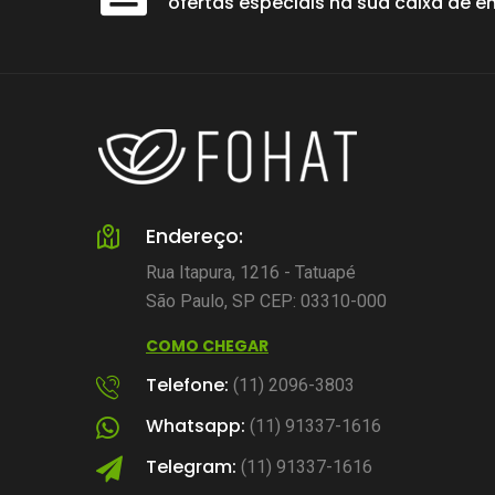
ofertas especiais na sua caixa de ent
mas
Por que a hidratação influencia
Endereço:
êm prazo
diretamente a eficácia da
Rua Itapura, 1216 - Tatuapé
suplementação?
São Paulo, SP CEP: 03310-000
Postado por
COMO CHEGAR
Kelly Leite, 18 Julho 2026
Telefone:
(11) 2096-3803
Whatsapp:
(11) 91337-1616
Telegram:
(11) 91337-1616