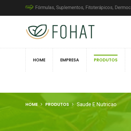
Fórmulas, Suplementos, Fitoterápicos, Dermo
HOME
EMPRESA
PRODUTOS
Saude E Nutricao
HOME
PRODUTOS