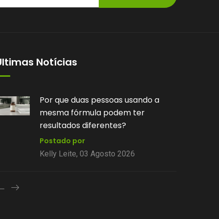
Últimas Notícias
Você sabe por que algumas
fórmulas manipuladas têm prazo
de validade diferente?
Postado por
Kelly Leite, 28 Julho 2026