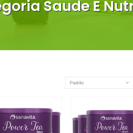
goria Saude E Nut
Padrão