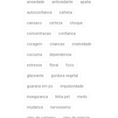
ansiedade
antioxidante
apatia
autoconfianca
cafeina
cansaco
certeza
choque
concentracao
confianca
coragem
criancas
criatividade
curcuma
dependencia
estresse
floral
foco
glaceante
gordura vegetal
guarana em po
impulsividade
inseguranca
linha pet
medo
mudanca
nervosismo
oleo de cartamo
oleo de primula