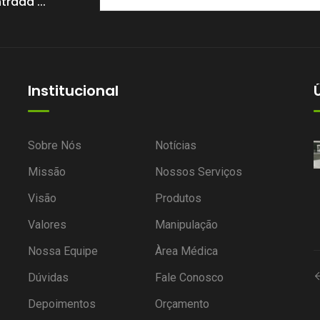
rada ...
Institucional
Por que duas pessoas usando a
Sobre Nós
Notícias
mesma fórmula podem ter
Missão
Nossos Serviços
resultados diferentes?
Visão
Produtos
Postado por
Valores
Kelly Leite, 03 Agosto 2026
Manipulação
Nossa Equipe
Àrea Médica
Dúvidas
Fale Conosco
Depoimentos
Orçamento