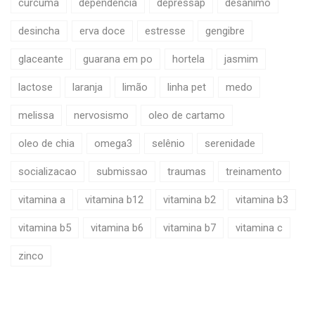
curcuma
dependencia
depressãp
desanimo
desincha
erva doce
estresse
gengibre
glaceante
guarana em po
hortela
jasmim
lactose
laranja
limão
linha pet
medo
melissa
nervosismo
oleo de cartamo
oleo de chia
omega3
selênio
serenidade
socializacao
submissao
traumas
treinamento
vitamina a
vitamina b12
vitamina b2
vitamina b3
vitamina b5
vitamina b6
vitamina b7
vitamina c
zinco