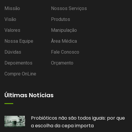
Missão
Nossos Serviços
Visão
Produtos
Valores
Manipulação
Nossa Equipe
Àrea Médica
Dúvidas
Fale Conosco
Depoimentos
Orçamento
Compre OnLine
Últimas Notícias
icos não são todos iguais: por que
Por qu
ha da cepa importa
fórmula