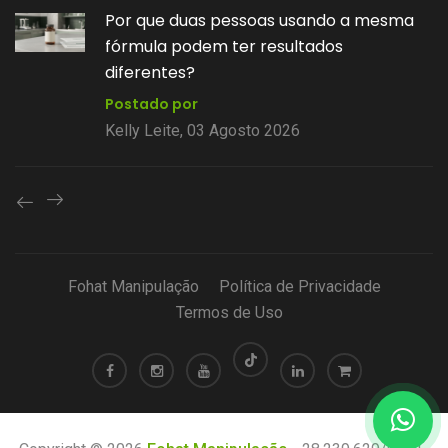
or que duas pessoas usando a mesma
V
órmula podem ter resultados
m
iferentes?
d
ostado por
P
elly Leite, 03 Agosto 2026
K
Fohat Manipulação
Política de Privacidade
Termos de Uso