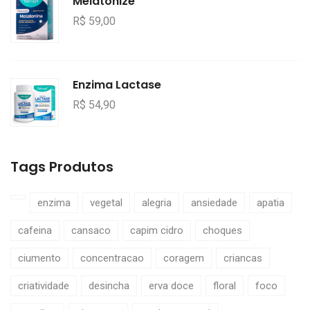
Melatonize
R$ 59,00
Enzima Lactase
R$ 54,90
Tags Produtos
enzima
vegetal
alegria
ansiedade
apatia
cafeina
cansaco
capim cidro
choques
ciumento
concentracao
coragem
criancas
criatividade
desincha
erva doce
floral
foco