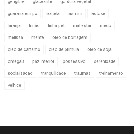
gengibre
glaceante
gordura vegetal
guarana em po
hortela
jasmim
lactose
laranja
limão
linha pet
mal estar
medo
melissa
mente
oleo de borragem
oleo de cartamo
oleo de primula
oleo de soja
omega3
paz interior
possessivo
serenidade
socializacao
tranquilidade
traumas
treinamento
velhice