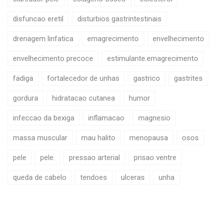
disfuncao eretil
disturbios gastrintestinais
drenagem linfatica
emagrecimento
envelhecimento
envelhecimento precoce
estimulante.emagrecimento
fadiga
fortalecedor de unhas
gastrico
gastrites
gordura
hidratacao cutanea
humor
infeccao da bexiga
inflamacao
magnesio
massa muscular
mau halito
menopausa
osos
pele
pele.
pressao arterial
prisao ventre
queda de cabelo
tendoes
ulceras
unha