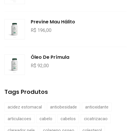
Previne Mau Hálito
R$ 196,00
Óleo De Prímula
R$ 92,00
Tags Produtos
acidez estomacal
antiobesidade
antioxidante
articulacoes
cabelo
cabelos
cicatrizacao
clareador pele
colageno osseo
colesterol