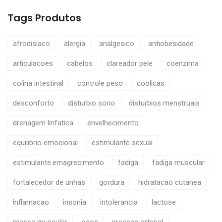
Tags Produtos
afrodisiaco
alergia
analgesico
antiobesidade
articulacoes
cabelos
clareador pele
coenzima
colina intestinal
controle peso
coolicas
desconforto
disturbio sono
disturbios menstruais
drenagem linfatica
envelhecimento
equilibrio emocional
estimulante sexual
estimulante.emagrecimento
fadiga
fadiga muscular
fortalecedor de unhas
gordura
hidratacao cutanea
inflamacao
insonia
intolerancia
lactose