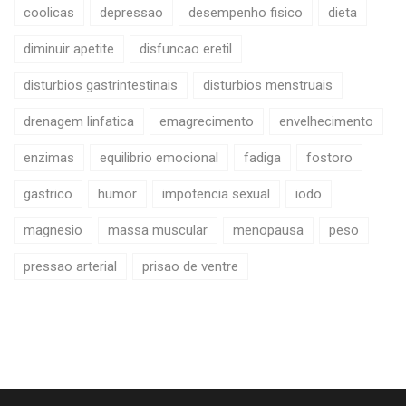
coolicas
depressao
desempenho fisico
dieta
diminuir apetite
disfuncao eretil
disturbios gastrintestinais
disturbios menstruais
drenagem linfatica
emagrecimento
envelhecimento
enzimas
equilibrio emocional
fadiga
fostoro
gastrico
humor
impotencia sexual
iodo
magnesio
massa muscular
menopausa
peso
pressao arterial
prisao de ventre