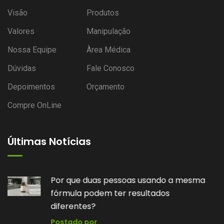
Visão
Produtos
Valores
Manipulação
Nossa Equipe
Àrea Médica
Dúvidas
Fale Conosco
Depoimentos
Orçamento
Compre OnLine
Últimas Notícias
sando a mesma
Você sabe por que algum
tados
manipuladas têm prazo d
diferente?
Postado por