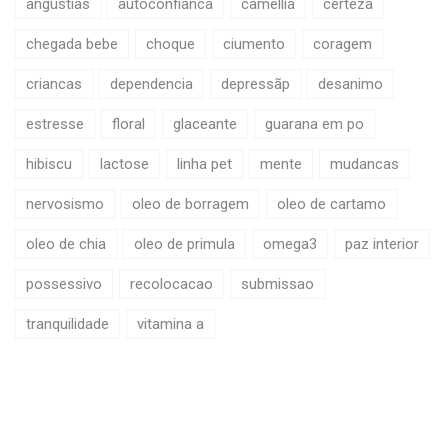
angustias
autoconfianca
camellia
certeza
chegada bebe
choque
ciumento
coragem
criancas
dependencia
depressãp
desanimo
estresse
floral
glaceante
guarana em po
hibiscu
lactose
linha pet
mente
mudancas
nervosismo
oleo de borragem
oleo de cartamo
oleo de chia
oleo de primula
omega3
paz interior
possessivo
recolocacao
submissao
tranquilidade
vitamina a