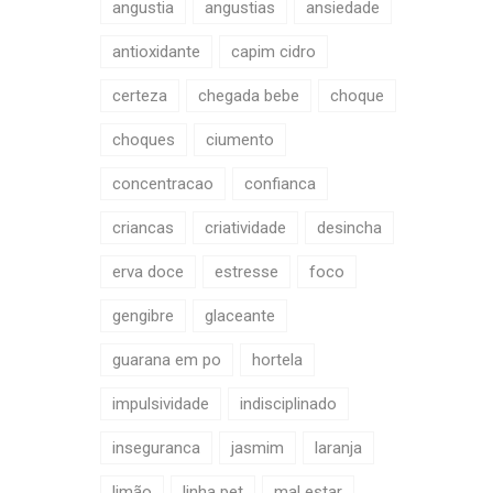
angustia
angustias
ansiedade
antioxidante
capim cidro
certeza
chegada bebe
choque
choques
ciumento
concentracao
confianca
criancas
criatividade
desincha
erva doce
estresse
foco
gengibre
glaceante
guarana em po
hortela
impulsividade
indisciplinado
inseguranca
jasmim
laranja
limão
linha pet
mal estar