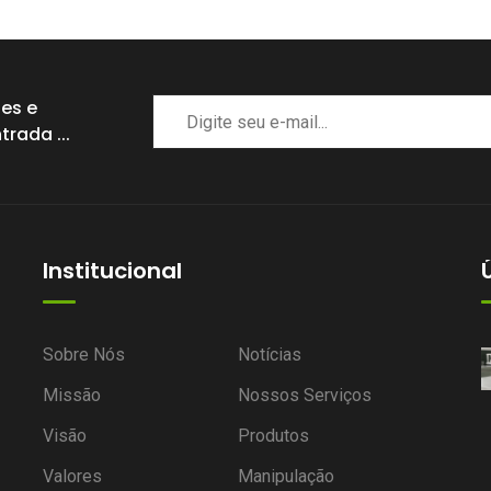
des e
rada ...
Institucional
encia
Por que duas pessoas usando a
Sobre Nós
Notícias
mesma fórmula podem ter
Missão
Nossos Serviços
resultados diferentes?
Visão
Produtos
Postado por
Valores
Kelly Leite, 03 Agosto 2026
Manipulação