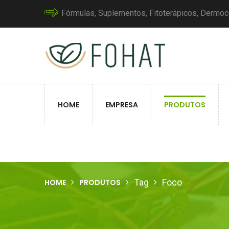
Fórmulas, Suplementos, Fitoterápicos, Dermo
HOME
EMPRESA
PRODUTOS
Tag
Foco
HOME
PRODUTOS