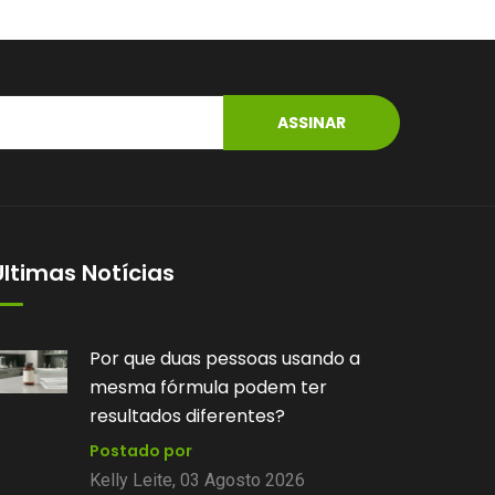
ASSINAR
Últimas Notícias
Você sabe por que algumas
fórmulas manipuladas têm prazo
de validade diferente?
Postado por
Kelly Leite, 28 Julho 2026